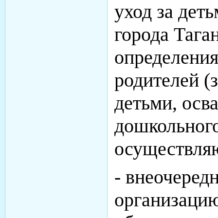
уход за дет
города Тага
определения
родителей (
детьми, ос
дошкольного
осуществляю
- внеочеред
организаци