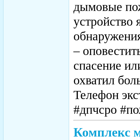
дымовые пож
устройство 
обнаружения
– оповестить
спасение ил
охватил бо
Телефон экс
#дпчсро #по
Комплекс м