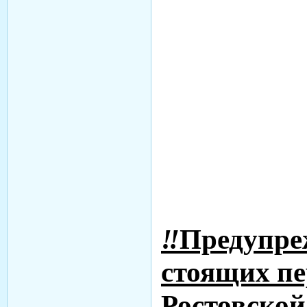
‼️
Предупреж
стоящих п
Ростовской