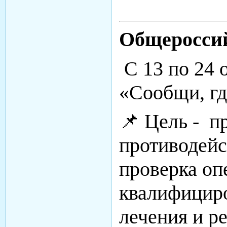
Общероссий
С 13 по 24 
«Сообщи, гд
📌 Цель - п
противодейс
проверка оп
квалифициро
лечения и р