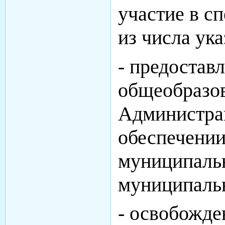
участие в с
из числа ук
- предостав
общеобразов
Администрац
обеспечени
муниципаль
муниципальн
- освобожде