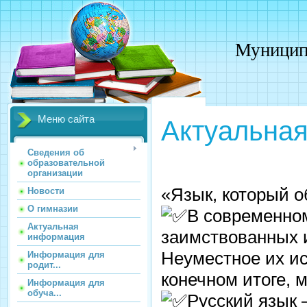
Муницип
Меню сайта
Актуальна
Сведения об
образовательной
организации
«Язык, который о
Новости
О гимназии
В современном
Актуальная
заимствованных и
информация
Неуместное их и
Информация для
родит...
конечном итоге, 
Информация для
обуча...
Русский язык 