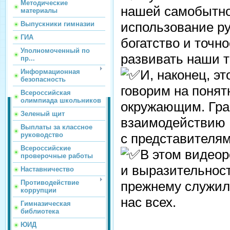
Методические
нашей самобытно
материалы
использование ру
Выпускники гимназии
ГИА
богатство и точн
Уполномоченный по
развивать наши т
пр...
И, наконец, э
Информационная
безопасность
говорим на понят
Всероссийская
олимпиада школьников
окружающим. Гра
Зеленый щит
взаимодействию
Выплаты за классное
с представителям
руководство
Всероссийские
В этом видеор
проверочные работы
и выразительност
Наставничество
прежнему служил 
Противодействие
коррупции
нас всех.
Гимназическая
библиотека
ЮИД